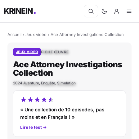
KRINEIN
Accueil
›
Jeux vidéo
›
Ace Attorney Investigations Collection
JEUX VIDÉO
FICHE ŒUVRE
Ace Attorney Investigations
Collection
2024
·
Aventure
,
Enquête
,
Simulation
« Une collection de 10 épisodes, pas
moins et en Français ! »
Lire le test →