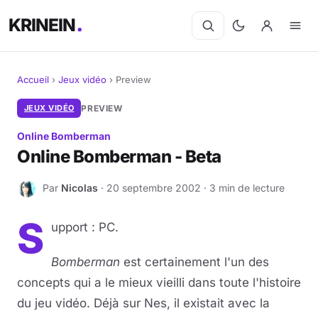
KRINEIN
Accueil
›
Jeux vidéo
›
Preview
Cinéma
JEUX VIDÉO
PREVIEW
Online Bomberman
Séries
Online Bomberman - Beta
Manga
Par
Nicolas
· 20 septembre 2002 · 3 min de lecture
N
BD
S
upport : PC.
Livres
Bomberman
est certainement l'un des
Jeux vidéo
concepts qui a le mieux vieilli dans toute l'histoire
du jeu vidéo. Déjà sur Nes, il existait avec la
Jeux de société