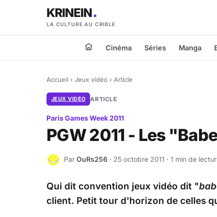
KRINEIN
LA CULTURE AU CRIBLE
Cinéma
Séries
Manga
Accueil
›
Jeux vidéo
›
Article
JEUX VIDÉO
ARTICLE
Paris Games Week 2011
PGW 2011 - Les "Bab
Par
OuRs256
· 25 octobre 2011 · 1 min de lectu
O
Qui dit convention jeux vidéo dit "
bab
client. Petit tour d'horizon de celle