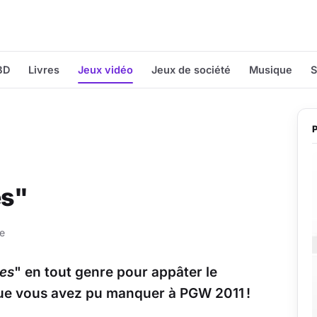
BD
Livres
Jeux vidéo
Jeux de société
Musique
S
es"
re
es
" en tout genre pour appâter le
s que vous avez pu manquer à PGW 2011 !