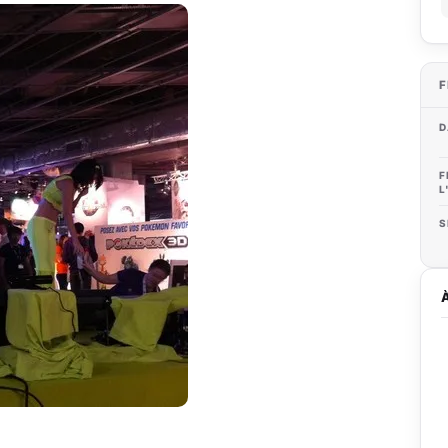
F
D
F
L
S