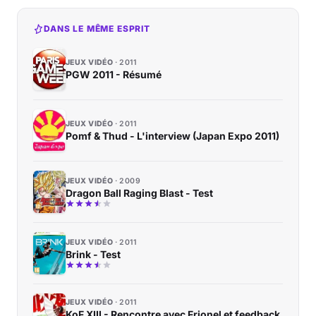
DANS LE MÊME ESPRIT
JEUX VIDÉO
2011
PGW 2011 - Résumé
JEUX VIDÉO
2011
Pomf & Thud - L'interview (Japan Expo 2011)
JEUX VIDÉO
2009
Dragon Ball Raging Blast - Test
JEUX VIDÉO
2011
Brink - Test
JEUX VIDÉO
2011
KoF XIII - Rencontre avec Frionel et feedback