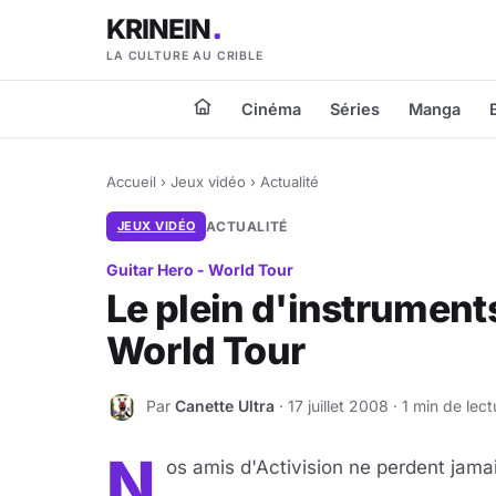
KRINEIN
LA CULTURE AU CRIBLE
Cinéma
Séries
Manga
Accueil
›
Jeux vidéo
›
Actualité
JEUX VIDÉO
ACTUALITÉ
Guitar Hero - World Tour
Le plein d'instrument
World Tour
Par
Canette Ultra
· 17 juillet 2008 · 1 min de lect
C
N
os amis d'Activision ne perdent jamai