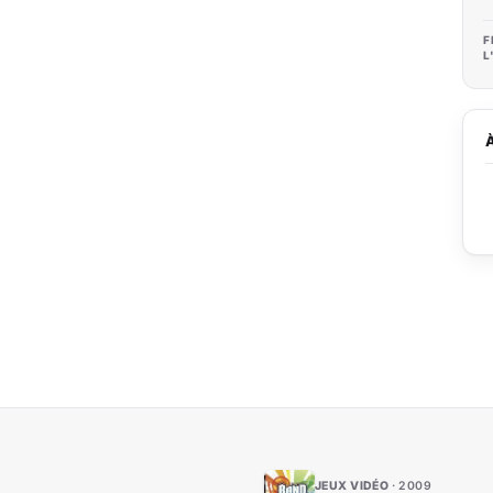
F
L
JEUX VIDÉO
2009