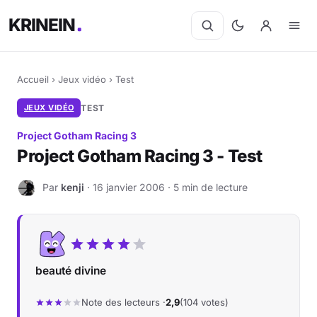
KRINEIN
Accueil
›
Jeux vidéo
›
Test
JEUX VIDÉO
TEST
Project Gotham Racing 3
Project Gotham Racing 3 - Test
Par
kenji
· 16 janvier 2006 · 5 min de lecture
K
beauté divine
Note des lecteurs ·
2,9
(104 votes)