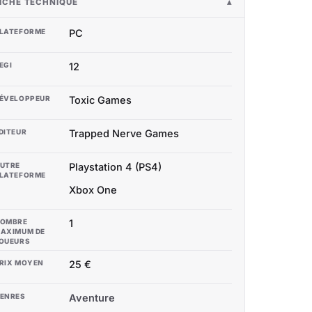
ICHE TECHNIQUE
LATEFORME
PC
EGI
12
ÉVELOPPEUR
Toxic Games
DITEUR
Trapped Nerve Games
UTRE
Playstation 4 (PS4)
LATEFORME
Xbox One
OMBRE
1
AXIMUM DE
OUEURS
RIX MOYEN
25 €
ENRES
Aventure