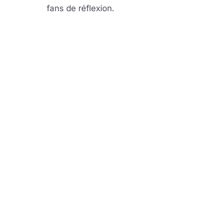
fans de réflexion.
Lire 
YouTube · le lect