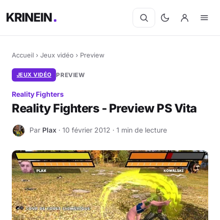
KRINEIN
Accueil
›
Jeux vidéo
›
Preview
JEUX VIDÉO
PREVIEW
Reality Fighters
Reality Fighters - Preview PS Vita
Par
Plax
· 10 février 2012 · 1 min de lecture
P