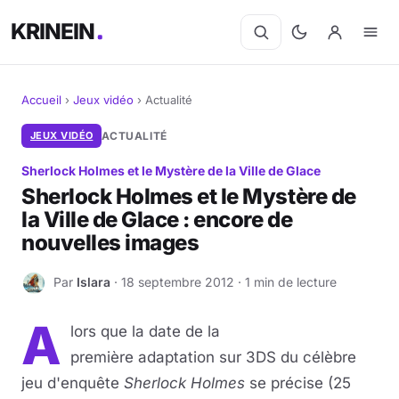
KRINEIN
Accueil
›
Jeux vidéo
›
Actualité
Cinéma
JEUX VIDÉO
ACTUALITÉ
Sherlock Holmes et le Mystère de la Ville de Glace
Séries
Sherlock Holmes et le Mystère de
la Ville de Glace : encore de
Manga
nouvelles images
BD
Par
Islara
· 18 septembre 2012 · 1 min de lecture
I
Livres
A
lors que la date de la
Jeux vidéo
première adaptation sur 3DS du célèbre
jeu d'enquête
Sherlock Holmes
se précise (25
Jeux de société