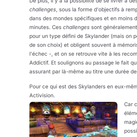
De plus, il y a la possibilité de se livrer à de
challenges
, sous la forme d'objectifs à remp
dans des mondes spécifiques et en moins d
minutes. Ces
challenges
sont généralement 
pour un type défini de Skylander (mais on p
de son choix) et obligent souvent à mémori
l'échec -, et on se retrouve vite à les rec
Addictif. Et soulignons au passage le fait 
assurant par là-même au titre une durée de
Pour ce qui est des Skylanders en eux-même
Activision.
Car 
éléme
magie
possi