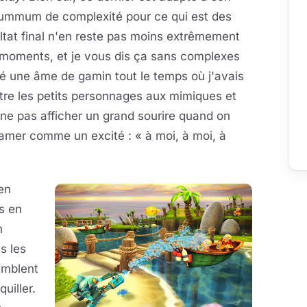
n summum de complexité pour ce qui est des
ultat final n'en reste pas moins extrêmement
 moments, et je vous dis ça sans complexes
vé une âme de gamin tout le temps où j'avais
ntre les petits personnages aux mimiques et
ne pas afficher un grand sourire quand on
lamer comme un excité : « à moi, à moi, à
ien
s en
n
s les
emblent
uiller.