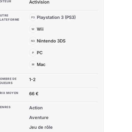
DITEUR
Activision
UTRE
Playstation 3 (PS3)
P3
LATEFORME
Wii
W
Nintendo 3DS
N3
PC
P
Mac
M
OMBRE DE
1-2
OUEURS
RIX MOYEN
66 €
ENRES
Action
Aventure
Jeu de rôle