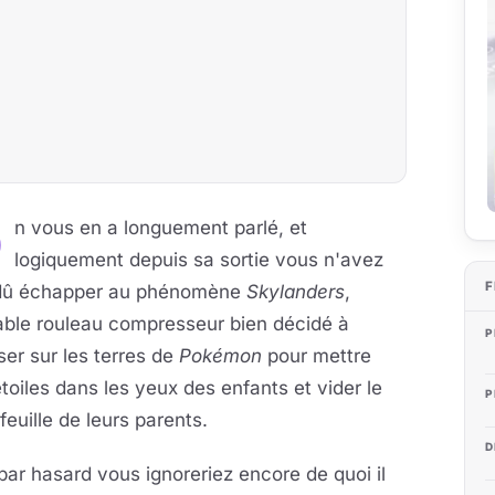
O
n vous en a longuement parlé, et
logiquement depuis sa sortie vous n'avez
F
dû échapper au phénomène
Skylanders
,
able rouleau compresseur bien décidé à
P
er sur les terres de
Pokémon
pour mettre
toiles dans les yeux des enfants et vider le
P
feuille de leurs parents.
D
 par hasard vous ignoreriez encore de quoi il