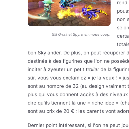
rend 
pouss
non s
selon
Gill Grunt et Spyro en mode coop.
certa
total
bon Skylander. De plus, on peut récupérer 
destinés à des figurines que l'on ne possède
inciter à zyeuter un petit
trailer
de la figurin
sûr, vous vous exclamiez « je la veux ! » ju
sont au nombre de 32 (au design vraiment trè
plus qui vous donnent accès à des niveaux 
dire qu'ils tiennent là une « riche idée » (c
sont au prix de 20 € ; les parents vont adore
Dernier point intéressant, si l'on ne peut jou