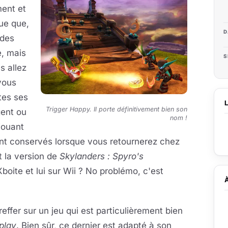
ent et
ue que,
D
 des
e, mais
S
s allez
vous
tes ses
Trigger Happy. Il porte définitivement bien son
gent ou
nom !
jouant
ont conservés lorsque vous retournerez chez
t la version de
Skylanders : Spyro's
boite et lui sur Wii ? No problémo, c'est
effer sur un jeu qui est particulièrement bien
play
. Bien sûr, ce dernier est adapté à son