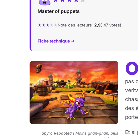
Master of puppets
Note des lecteurs ·
2,9
(147 votes)
Fiche technique →
pas 
vérit
chass
des é
porte
Et si
Spyro Rebooted ! Moins gnan-gnan, plus