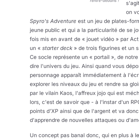
rentre-dedans !
s'agi
on vo
Spyro's Adventure
est un jeu de plates-fo
jeune public et qui a la particularité de se 
fois mis en avant de « jouet vidéo » par Act
un «
starter deck
» de trois figurines et un 
Ce socle représente un « portail », de notr
dire l'univers du jeu. Ainsi quand vous dépo
personnage apparaît immédiatement à l'écra
explorer les niveaux du jeu et rendre sa gl
par le vilain Kaos, l'affreux jojo qui est mé
lors, c'est de savoir que - à l'instar d'un 
points d'XP ainsi que de l'argent et va donc
d'apprendre de nouvelles attaques ou d'amél
Un concept pas banal donc, qui en plus à le