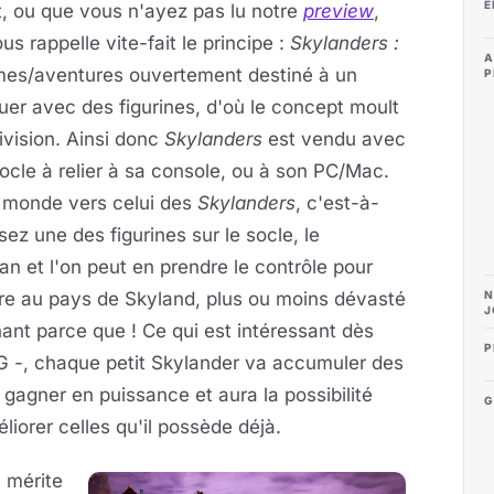
E
t, ou que vous n'ayez pas lu notre
preview
,
us rappelle vite-fait le principe :
Skylanders :
A
rmes/aventures ouvertement destiné à un
P
jouer avec des figurines, d'où le concept moult
ivision. Ainsi donc
Skylanders
est vendu avec
socle à relier à sa console, ou à son PC/Mac.
e monde vers celui des
Skylanders
, c'est-à-
sez une des figurines sur le socle, le
n et l'on peut en prendre le contrôle pour
oire au pays de Skyland, plus ou moins dévasté
N
J
chant parce que ! Ce qui est intéressant dès
P
RPG -, chaque petit Skylander va accumuler des
 gagner en puissance et aura la possibilité
G
iorer celles qu'il possède déjà.
 mérite