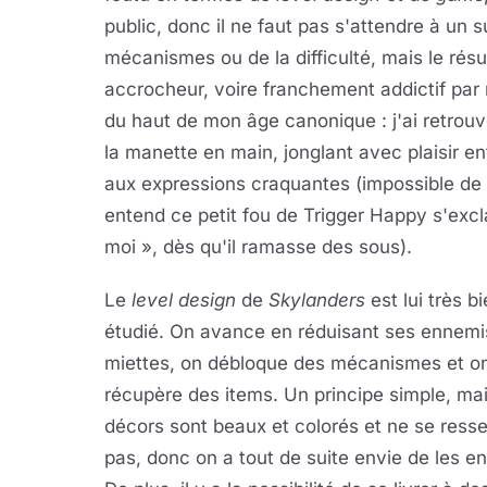
public, donc il ne faut pas s'attendre à u
mécanismes ou de la difficulté, mais le rés
accrocheur, voire franchement addictif par
du haut de mon âge canonique : j'ai retrou
la manette en main, jonglant avec plaisir e
aux expressions craquantes (impossible de 
entend ce petit fou de Trigger Happy s'exc
moi », dès qu'il ramasse des sous).
Le
level design
de
Skylanders
est lui très b
étudié. On avance en réduisant ses ennemi
miettes, on débloque des mécanismes et o
récupère des items. Un principe simple, mai
décors sont beaux et colorés et ne se ress
pas, donc on a tout de suite envie de les enq