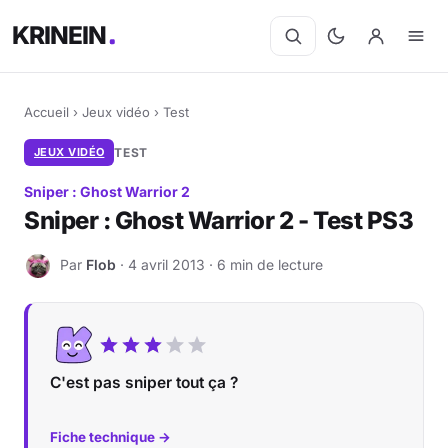
KRINEIN
Accueil
›
Jeux vidéo
›
Test
JEUX VIDÉO
TEST
Sniper : Ghost Warrior 2
Sniper : Ghost Warrior 2 - Test PS3
Par
Flob
· 4 avril 2013 · 6 min de lecture
F
C'est pas sniper tout ça ?
Fiche technique →