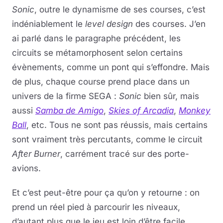
Sonic
, outre le dynamisme de ses courses, c’est
indéniablement le
level design
des courses. J’en
ai parlé dans le paragraphe précédent, les
circuits se métamorphosent selon certains
évènements, comme un pont qui s’effondre. Mais
de plus, chaque course prend place dans un
univers de la firme SEGA :
Sonic
bien sûr, mais
aussi
Samba de Amigo
,
Skies of Arcadia
,
Monkey
Ball
, etc. Tous ne sont pas réussis, mais certains
sont vraiment très percutants, comme le circuit
After Burner
, carrément tracé sur des porte-
avions.
Et c’est peut-être pour ça qu’on y retourne : on
prend un réel pied à parcourir les niveaux,
d’autant plus que le jeu est loin d’être facile,