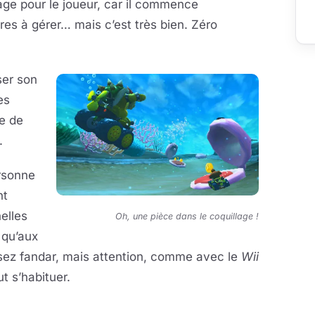
age pour le joueur, car il commence
es à gérer… mais c’est très bien. Zéro
ser son
es
le de
.
rsonne
nt
nelles
Oh, une pièce dans le coquillage !
i qu’aux
ssez fandar, mais attention, comme avec le
Wii
ut s’habituer.