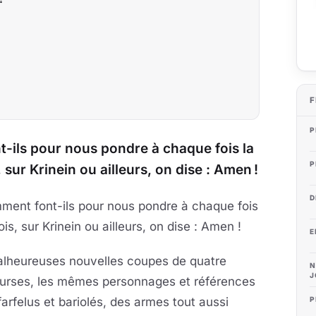
F
P
-ils pour nous pondre à chaque fois la
P
ur Krinein ou ailleurs, on dise : Amen !
D
ment font-ils pour nous pondre à chaque fois
, sur Krinein ou ailleurs, on dise : Amen !
E
malheureuses nouvelles coupes de quatre
N
J
ourses, les mêmes personnages et références
 farfelus et bariolés, des armes tout aussi
P