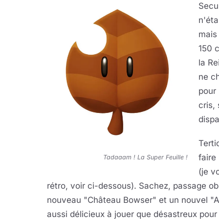
Secu
n'éta
mais
150 c
la R
ne ch
pour 
cris,
dispa
Terti
faire
Tadaaam ! La Super Feuille !
(je v
rétro, voir ci-dessous). Sachez, passage ob
nouveau "Château Bowser" et un nouvel "Arc
aussi délicieux à jouer que désastreux pou