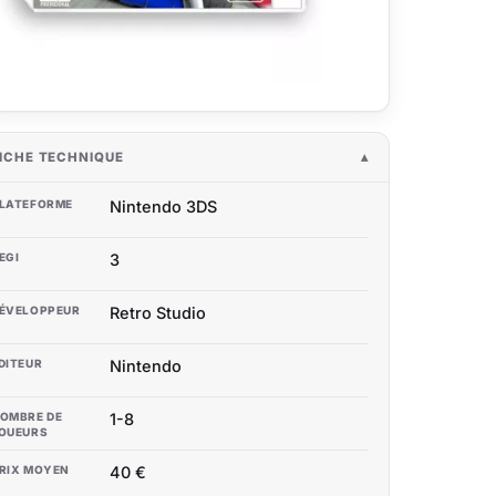
ICHE TECHNIQUE
LATEFORME
Nintendo 3DS
EGI
3
ÉVELOPPEUR
Retro Studio
DITEUR
Nintendo
OMBRE DE
1-8
OUEURS
RIX MOYEN
40 €