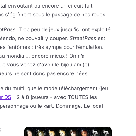
tal envoûtant ou encore un circuit fait
s s'égrènent sous le passage de nos roues.
otPass
. Trop peu de jeux jusqu’ici ont exploité
intendo, ne pouvait y couper.
StreetPass
est
s fantômes : très sympa pour l’émulation.
u mondial... encore mieux ! On n’a
ue vous venez d'avoir le bijou ami(e)
ueurs ne sont donc pas encore nées.
le du multi, que le mode téléchargement (jeu
ur DS
- 2 à 8 joueurs - avec TOUTES les
 personnage ou le kart. Dommage. Le local
s