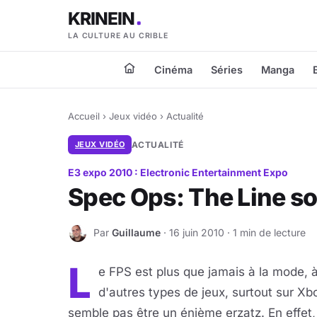
KRINEIN
LA CULTURE AU CRIBLE
Cinéma
Séries
Manga
Accueil
›
Jeux vidéo
›
Actualité
JEUX VIDÉO
ACTUALITÉ
E3 expo 2010 : Electronic Entertainment Expo
Spec Ops: The Line so
Par
Guillaume
· 16 juin 2010 · 1 min de lecture
G
L
e FPS est plus que jamais à la mode, à t
d'autres types de jeux, surtout sur X
semble pas être un énième erzatz. En effe