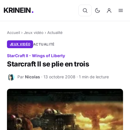
KRINEIN
Accueil
›
Jeux vidéo
›
Actualité
JEUX VIDÉO
ACTUALITÉ
StarCraft II - Wings of Liberty
Starcraft II se plie en trois
Par
Nicolas
· 13 octobre 2008 · 1 min de lecture
N