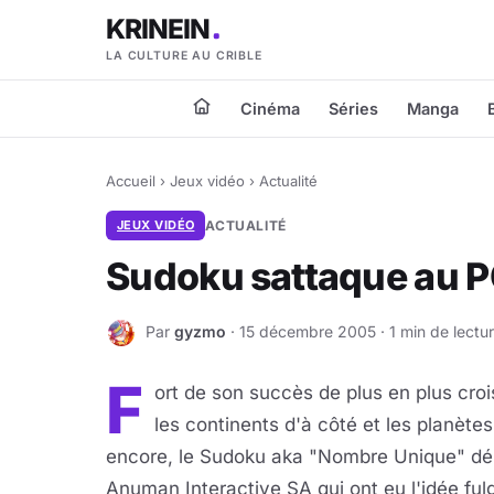
KRINEIN
LA CULTURE AU CRIBLE
Cinéma
Séries
Manga
Accueil
›
Jeux vidéo
›
Actualité
JEUX VIDÉO
ACTUALITÉ
Sudoku sattaque au P
Par
gyzmo
· 15 décembre 2005 · 1 min de lectu
G
F
ort de son succès de plus en plus cro
les continents d'à côté et les planètes
encore, le Sudoku aka "Nombre Unique" déb
Anuman Interactive SA qui ont eu l'idée fulgur