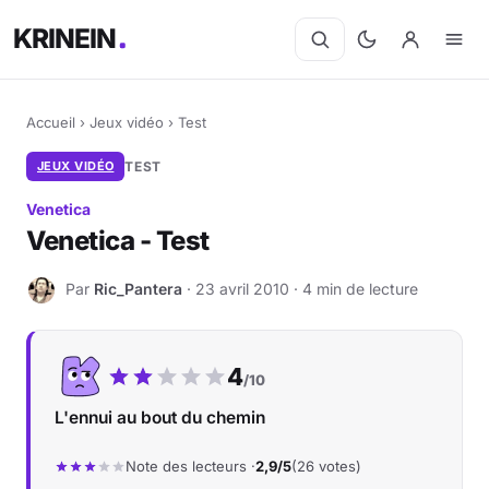
KRINEIN
Accueil
›
Jeux vidéo
›
Test
JEUX VIDÉO
TEST
Venetica
Venetica - Test
Par
Ric_Pantera
· 23 avril 2010 · 4 min de lecture
R
Notre note :
4
/10
L'ennui au bout du chemin
Note des lecteurs ·
2,9/5
(26 votes)