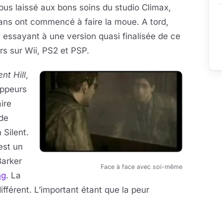
us laissé aux bons soins du studio Climax,
 fans ont commencé à faire la moue. A tord,
essayant à une version quasi finalisée de ce
rs sur Wii, PS2 et PSP.
ent Hill
,
oppeurs
ire
 de
 Silent.
est un
Barker
Face à face avec soi-même
ng
. La
ifférent. L’important étant que la peur