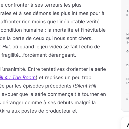
se confronter à ses terreurs les plus
A
rales et à ses démons les plus intimes pour à
P
n affronter rien moins que l’inéluctable vérité
 condition humaine : la mortalité et l’inévitable
N
de la perte de ceux qui nous sont chers.
M
J
 Hill
, où quand le jeu vidéo se fait l’écho de
G
 fragilité…forcément dérangeant.
D
l’unanimité. Entre tentatives d’orienter la série
ill 4 : The Room
) et reprises un peu trop
F
L
rée par les épisodes précédents (
Silent Hill
ien avouer que la série commençait à tourner en
S
us déranger comme à ses débuts malgré la
kira aux postes de producteur et