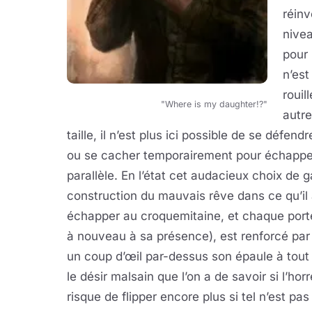
réinv
nivea
pour 
n’es
rouil
"Where is my daughter!?"
autr
taille, il n’est plus ici possible de se défen
ou se cacher temporairement pour échapper
parallèle. En l’état cet audacieux choix de 
construction du mauvais rêve dans ce qu’il 
échapper au croquemitaine, et chaque port
à nouveau à sa présence), est renforcé par u
un coup d’œil par-dessus son épaule à tou
le désir malsain que l’on a de savoir si l’hor
risque de flipper encore plus si tel n’est pas