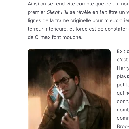
Ainsi on se rend vite compte que ce qui n
premier
Silent Hill
se révèle en fait être un 
lignes de la trame originelle pour mieux orie
terreur intérieure, et force est de constater 
de Climax font mouche.
Exit 
c’es
Harry
plays
petit
qui n
conna
nomb
comme
Brook