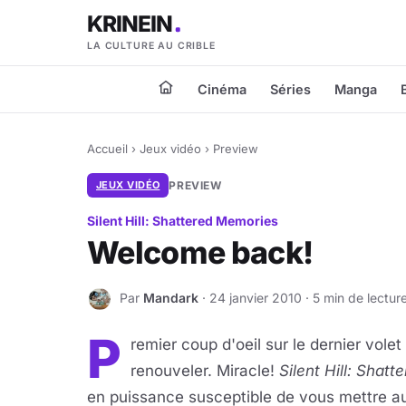
KRINEIN
LA CULTURE AU CRIBLE
Cinéma
Séries
Manga
Accueil
›
Jeux vidéo
›
Preview
JEUX VIDÉO
PREVIEW
Silent Hill: Shattered Memories
Welcome back!
Par
Mandark
· 24 janvier 2010 · 5 min de lectur
M
P
remier coup d'oeil sur le dernier volet
renouveler. Miracle!
Silent Hill: Shat
en puissance susceptible de vous mettre aut