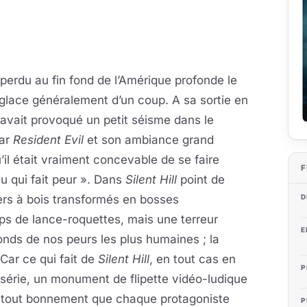
perdu au fin fond de l’Amérique profonde le
 glace généralement d’un coup. A sa sortie en
 avait provoqué un petit séisme dans le
par
Resident Evil
et son ambiance grand
il était vraiment concevable de se faire
F
u qui fait peur ». Dans
Silent Hill
point de
ers à bois transformés en bosses
D
s de lance-roquettes, mais une terreur
E
onds de nos peurs les plus humaines ; la
 Car ce qui fait de
Silent Hill
, en tout cas en
P
 série, un monument de flipette vidéo-ludique
t tout bonnement que chaque
protagoniste
P