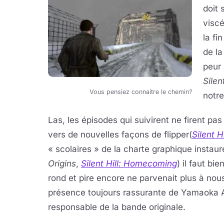
doit 
viscé
la fi
de la
peur 
Silent
Vous pensiez connaitre le chemin?
notre
Las, les épisodes qui suivirent ne firent pas 
vers de nouvelles façons de flipper(
Silent H
« scolaires » de la charte graphique instau
Origins
,
Silent Hill: Homecoming
) il faut b
rond et pire encore ne parvenait plus à no
présence toujours rassurante de Yamaoka A
responsable de la bande originale.