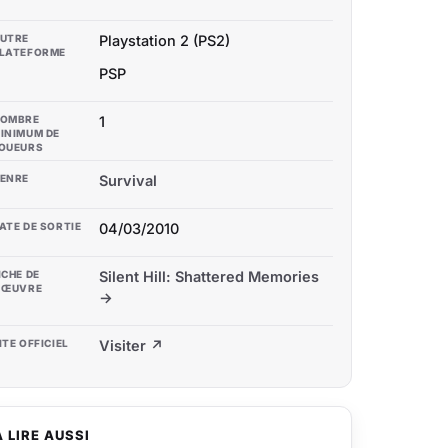
UTRE
Playstation 2 (PS2)
LATEFORME
PSP
OMBRE
1
INIMUM DE
OUEURS
ENRE
Survival
ATE DE SORTIE
04/03/2010
ICHE DE
Silent Hill: Shattered Memories
'ŒUVRE
→
ITE OFFICIEL
Visiter ↗
À LIRE AUSSI