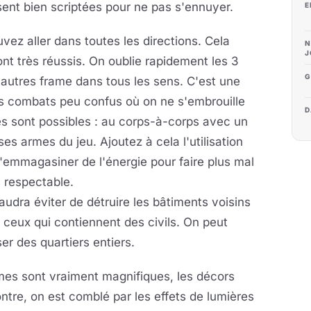
ssent bien scriptées pour ne pas s'ennuyer.
E
uvez aller dans toutes les directions. Cela
N
J
nt très réussis. On oublie rapidement les 3
G
d'autres frame dans tous les sens. C'est une
des combats peu confus où on ne s'embrouille
D
s sont possibles : au corps-à-corps avec un
 armes du jeu. Ajoutez à cela l'utilisation
d'emmagasiner de l'énergie pour faire plus mal
 respectable.
audra éviter de détruire les bâtiments voisins
t ceux qui contiennent des civils. On peut
r des quartiers entiers.
rames sont vraiment magnifiques, les décors
ntre, on est comblé par les effets de lumières