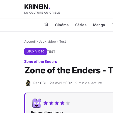
KRINEIN
LA CULTURE AU CRIBLE
Cinéma
Séries
Manga
Accueil
›
Jeux vidéo
›
Test
JEUX VIDÉO
TEST
Zone of the Enders
Zone of the Enders - T
Par
CBL
· 23 avril 2002 · 2 min de lecture
C
Evangelionesque.