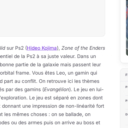
lid
sur Ps2 (
Hideo Kojima
),
Zone of the Enders
tentiel de la Ps2 à sa juste valeur. Dans un
 bonne partie de la galaxie mais passent leur
 orbital frame. Vous êtes Leo, un gamin qui
F
d part au conflit. On retrouve ici les thèmes
P
lés par des gamins (
Evangélion
). Le jeu en lui-
exploration. Le jeu est séparé en zones dont
P
t donnant une impression de non-linéarité fort
ent les mêmes choses : on se ballade, on
D
odes ou des armes puis on arrive au boss et