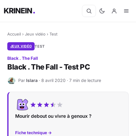
KRINEIN
Accueil
›
Jeux vidéo
›
Test
JEUX VIDÉO
TEST
Black . The Fall
Black . The Fall - Test PC
Par
Islara
· 8 avril 2020 · 7 min de lecture
I
Mourir debout ou vivre à genoux ?
Fiche technique →