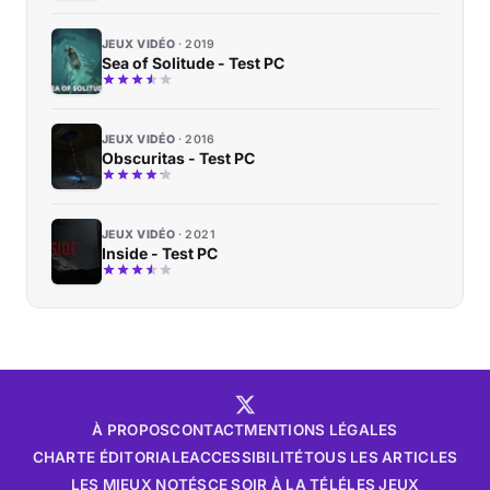
JEUX VIDÉO
2019
Sea of Solitude - Test PC
JEUX VIDÉO
2016
Obscuritas - Test PC
JEUX VIDÉO
2021
Inside - Test PC
À PROPOS
CONTACT
MENTIONS LÉGALES
CHARTE ÉDITORIALE
ACCESSIBILITÉ
TOUS LES ARTICLES
LES MIEUX NOTÉS
CE SOIR À LA TÉLÉ
LES JEUX