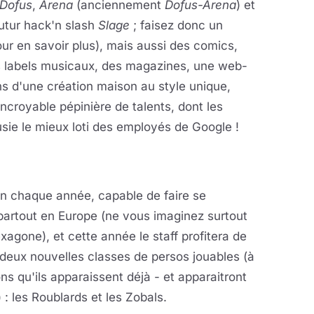
Dofus
,
Arena
(anciennement
Dofus-Arena
) et
futur hack'n slash
Slage
; faisez donc un
ur en savoir plus), mais aussi des comics,
s labels musicaux, des magazines, une web-
ens d'une création maison au style unique,
ncroyable pépinière de talents, dont les
ousie le mieux loti des employés de Google !
n chaque année, capable de faire se
 partout en Europe (ne vous imaginez surtout
xagone), et cette année le staff profitera de
s deux nouvelles classes de persos jouables (à
ns qu'ils apparaissent déjà - et apparaitront
: les Roublards et les Zobals.