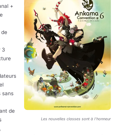
nal +
de
i de
 3
cture
dateurs
el
s sans
ant de
s
Les nouvelles classes sont à l'honneur
,