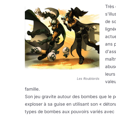
Très 
s'ill
de so
ligné
actue
ans p
d'ass
maîtr
abuse
leurs
Les Roublards
valeu
famille.
Son jeu gravite autour des bombes que le pe
exploser à sa guise en utilisant son « détona
types de bombes aux pouvoirs variés avec le