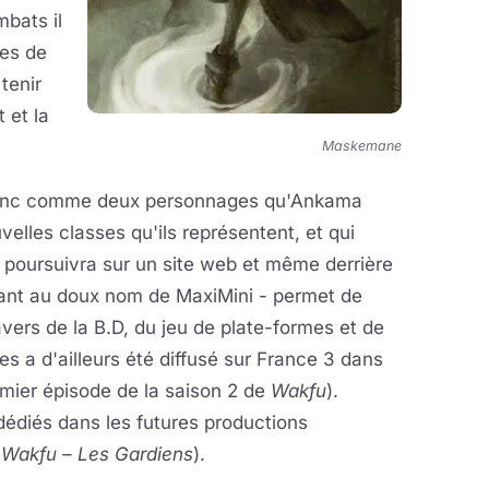
bats il
pes de
tenir
 et la
Maskemane
onc comme deux personnages qu'Ankama
lles classes qu'ils représentent, et qui
 poursuivra sur un site web et même derrière
ndant au doux nom de MaxiMini - permet de
vers de la B.D, du jeu de plate-formes et de
es a d'ailleurs été diffusé sur France 3 dans
remier épisode de la saison 2 de
Wakfu
).
dédiés dans les futures productions
t
Wakfu – Les Gardiens
).