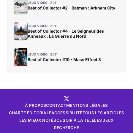
JEUX VIDÉO
2011
Best of Collector #2 - Batman : Arkham City
JEUX VIDÉO
2011
Best of Collector #4 - Le Seigneur des
Anneaux : La Guerre du Nord
JEUX VIDÉO
2011
Best of Collector #10 - Mass Effect 3
À PROPOS
CONTACT
MENTIONS LÉGALES
CHARTE ÉDITORIALE
ACCESSIBILITÉ
TOUS LES ARTICLES
LES MIEUX NOTÉS
CE SOIR À LA TÉLÉ
LES JEUX
RECHERCHE