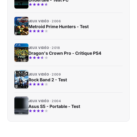
JEUX VIDÉO
2006
Metroid Prime Hunters - Test
JEUX VIDÉO
2018
Dragon's Crown Pro - Critique PS4
JEUX VIDÉO
2009
Rock Band 2 - Test
JEUX VIDÉO
2004
Asus S5 - Portable - Test