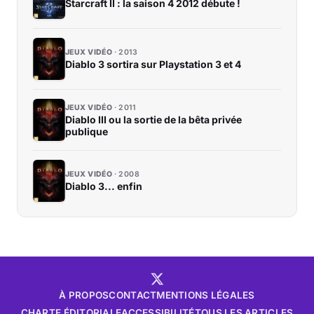
Starcraft II : la saison 4 2012 débute !
JEUX VIDÉO
2013
Diablo 3 sortira sur Playstation 3 et 4
JEUX VIDÉO
2011
Diablo III ou la sortie de la bêta privée
publique
JEUX VIDÉO
2008
Diablo 3... enfin
À PROPOS
CONTACT
MENTIONS LÉGALES
CHARTE ÉDITORIALE
ACCESSIBILITÉ
TOUS LES ARTICLES