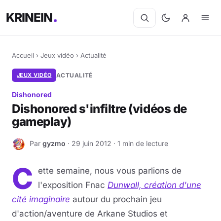
KRINEIN
Accueil
›
Jeux vidéo
›
Actualité
JEUX VIDÉO
ACTUALITÉ
Dishonored
Dishonored s'infiltre (vidéos de
gameplay)
Par
gyzmo
· 29 juin 2012 · 1 min de lecture
G
C
ette semaine, nous vous parlions de
l'exposition Fnac
Dunwall, création d'une
cité imaginaire
autour du prochain jeu
d'action/aventure de Arkane Studios et