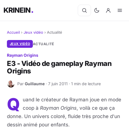
KRINEIN
Accueil
›
Jeux vidéo
›
Actualité
Cinéma
JEUX VIDÉO
ACTUALITÉ
Rayman Origins
Séries
E3 - Vidéo de gameplay Rayman
Origins
Manga
Par
Guillaume
· 7 juin 2011 · 1 min de lecture
BD
G
Q
Livres
uand le créateur de Rayman joue en mode
coop à
Rayman Origins
, voilà ce que ça
Jeux vidéo
donne. Un univers coloré, fluide très proche d'un
dessin animé pour enfants.
Jeux de société