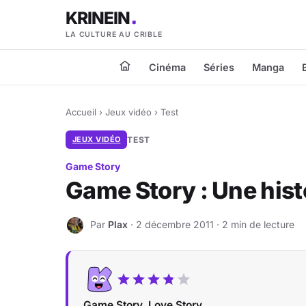
KRINEIN
LA CULTURE AU CRIBLE
Cinéma
Séries
Manga
Accueil
›
Jeux vidéo
›
Test
JEUX VIDÉO
TEST
Game Story
Game Story : Une hist
Par
Plax
· 2 décembre 2011 · 2 min de lecture
P
Game Story, Love Story