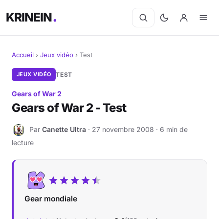
KRINEIN
Accueil
›
Jeux vidéo
›
Test
Cinéma
JEUX VIDÉO
TEST
Gears of War 2
Séries
Gears of War 2 - Test
Manga
Par
Canette Ultra
· 27 novembre 2008 · 6 min de
C
lecture
BD
Livres
Jeux vidéo
Gear mondiale
Jeux de société