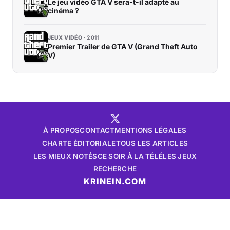
Le jeu vidéo GTA V sera-t-il adapté au
cinéma ?
JEUX VIDÉO
2011
Premier Trailer de GTA V (Grand Theft Auto
V)
À PROPOS
CONTACT
MENTIONS LÉGALES
CHARTE ÉDITORIALE
TOUS LES ARTICLES
LES MIEUX NOTÉS
CE SOIR À LA TÉLÉ
LES JEUX
RECHERCHE
KRINEIN.COM