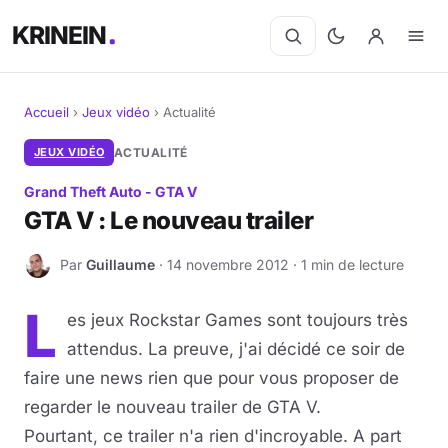
KRINEIN
Accueil
›
Jeux vidéo
›
Actualité
Cinéma
JEUX VIDÉO
ACTUALITÉ
Grand Theft Auto - GTA V
Séries
GTA V : Le nouveau trailer
Manga
Par
Guillaume
· 14 novembre 2012 · 1 min de lecture
G
BD
L
es jeux Rockstar Games sont toujours très
Livres
attendus. La preuve, j'ai décidé ce soir de
faire une news rien que pour vous proposer de
Jeux vidéo
regarder le nouveau trailer de GTA V.
Pourtant, ce trailer n'a rien d'incroyable. A part
Jeux de société