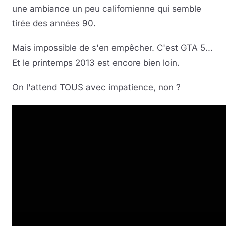
une ambiance un peu californienne qui semble
Musique
tirée des années 90.
Sortir
Mais impossible de s'en empêcher. C'est GTA 5...
Et le printemps 2013 est encore bien loin.
Sciences & Tech
On l'attend TOUS avec impatience, non ?
Forum