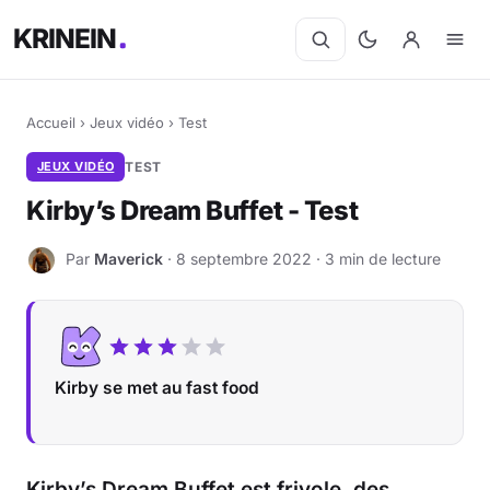
KRINEIN
Accueil
›
Jeux vidéo
›
Test
JEUX VIDÉO
TEST
Kirby’s Dream Buffet - Test
Par
Maverick
· 8 septembre 2022 · 3 min de lecture
M
Kirby se met au fast food
Kirby’s Dream Buffet est frivole, des