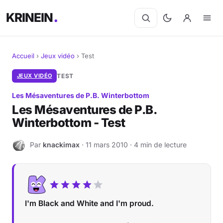
KRINEIN
Accueil
›
Jeux vidéo
›
Test
Cinéma
JEUX VIDÉO
TEST
Les Mésaventures de P.B. Winterbottom
Séries
Les Mésaventures de P.B.
Winterbottom - Test
Manga
Par
knackimax
· 11 mars 2010 · 4 min de lecture
BD
K
Livres
Jeux vidéo
I'm Black and White and I'm proud.
Jeux de société