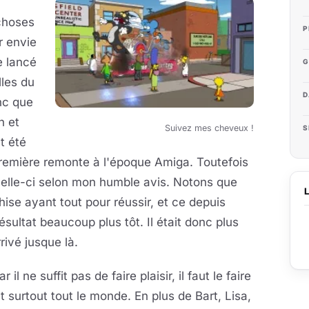
 choses
P
r envie
e lancé
G
les du
D
nc que
n et
Suivez mes cheveux !
S
t été
première remonte à l'époque Amiga. Toutefois
celle-ci selon mon humble avis. Notons que
hise ayant tout pour réussir, et ce depuis
ésultat beaucoup plus tôt. Il était donc plus
ivé jusque là.
l ne suffit pas de faire plaisir, il faut le faire
t surtout tout le monde. En plus de Bart, Lisa,