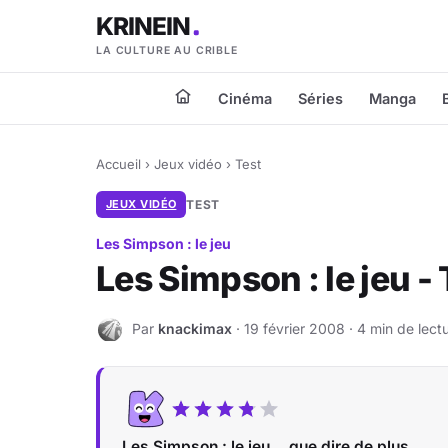
KRINEIN
LA CULTURE AU CRIBLE
Cinéma
Séries
Manga
Accueil
›
Jeux vidéo
›
Test
JEUX VIDÉO
TEST
Les Simpson : le jeu
Les Simpson : le jeu - 
Par
knackimax
· 19 février 2008 · 4 min de lect
K
Les Simpson : le jeu... que dire de plus...