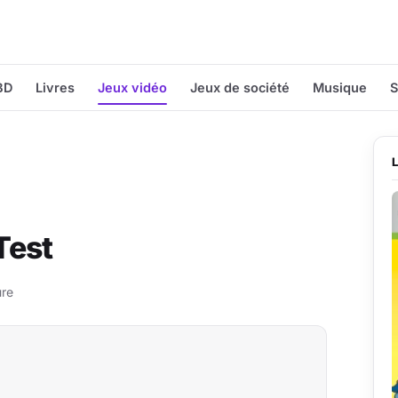
BD
Livres
Jeux vidéo
Jeux de société
Musique
S
Test
ure