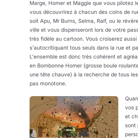
Marge, Homer et Maggie que vous pilotez l
vous découvrirez à chacun des coins de rues
soit Apu, Mr Burns, Selma, Ralf, ou le révér
ville et vous dispenseront lors de votre p
très fidèle au cartoon. Vous croiserez auss
s'autocritiquant tous seuls dans la rue et p
L'ensemble est donc très cohérent et agréab
en Bombonne Homer (grosse boule roulante 
une tête chauve) à la recherche de tous les
pas monotone.
Quand
vos p
et c
sont
perso