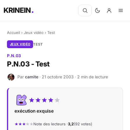
KRINEIN
Accueil
›
Jeux vidéo
›
Test
JEUX VIDÉO
TEST
P.N.03
P.N.03 - Test
Par
camite
· 21 octobre 2003 · 2 min de lecture
C
exécution exquise
Note des lecteurs ·
3,2
(92 votes)