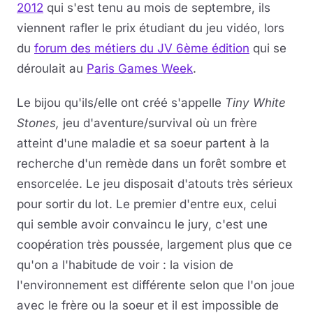
2012
qui s'est tenu au mois de septembre, ils
viennent rafler le prix étudiant du jeu vidéo, lors
Musique
du
forum des métiers du JV 6ème édition
qui se
Sortir
déroulait au
Paris Games Week
.
Sciences & Tech
Le bijou qu'ils/elle ont créé s'appelle
Tiny White
Stones,
jeu d'aventure/survival où un frère
Forum
atteint d'une maladie et sa soeur partent à la
recherche d'un remède dans un forêt sombre et
ensorcelée. Le jeu disposait d'atouts très sérieux
pour sortir du lot. Le premier d'entre eux, celui
qui semble avoir convaincu le jury, c'est une
coopération très poussée, largement plus que ce
qu'on a l'habitude de voir : la vision de
l'environnement est différente selon que l'on joue
avec le frère ou la soeur et il est impossible de