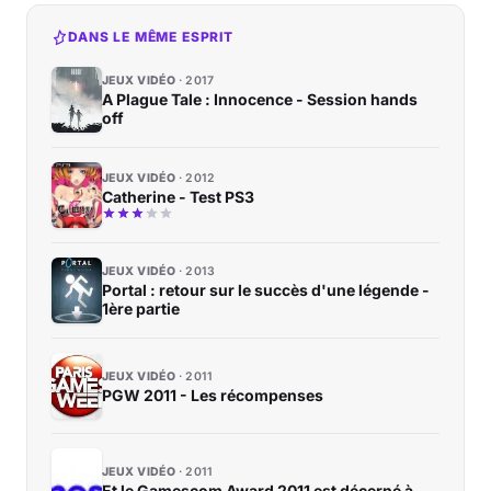
DANS LE MÊME ESPRIT
JEUX VIDÉO
2017
A Plague Tale : Innocence - Session hands
off
JEUX VIDÉO
2012
Catherine - Test PS3
JEUX VIDÉO
2013
Portal : retour sur le succès d'une légende -
1ère partie
JEUX VIDÉO
2011
PGW 2011 - Les récompenses
JEUX VIDÉO
2011
Et le Gamescom Award 2011 est décerné à...