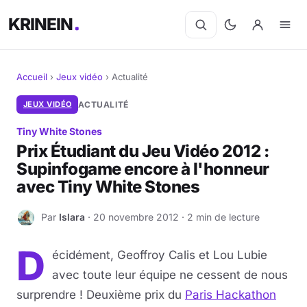
KRINEIN
Accueil
›
Jeux vidéo
›
Actualité
Cinéma
JEUX VIDÉO
ACTUALITÉ
Tiny White Stones
Séries
Prix Étudiant du Jeu Vidéo 2012 :
Supinfogame encore à l'honneur
Manga
avec Tiny White Stones
BD
Par
Islara
· 20 novembre 2012 · 2 min de lecture
I
Livres
D
écidément, Geoffroy Calis et Lou Lubie
Jeux vidéo
avec toute leur équipe ne cessent de nous
surprendre ! Deuxième prix du
Paris Hackathon
Jeux de société