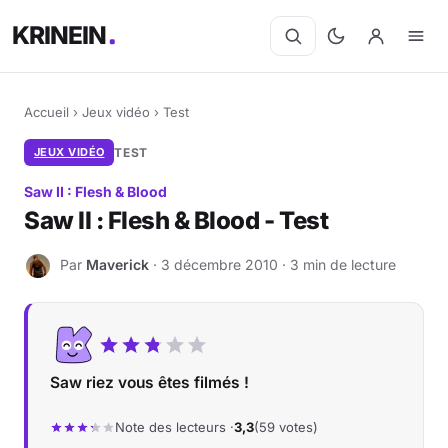
KRINEIN
Accueil
›
Jeux vidéo
›
Test
JEUX VIDÉO
TEST
Saw II : Flesh & Blood
Saw II : Flesh & Blood - Test
Par
Maverick
· 3 décembre 2010 · 3 min de lecture
M
Saw riez vous êtes filmés !
Note des lecteurs ·
3,3
(59 votes)