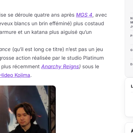
hise se déroule quatre ans après
MGS 4
, avec
N
M
heveux blancs un brin efféminé) plus costaud
J
armure et un katana plus aiguisé qu’un
P
eance
(qu’il est long ce titre) n’est pas un jeu
G
 grosse action réalisée par le studio Platinum
D
 plus récemment
Anarchy Reigns
)
sous le
Hideo Kojima
.