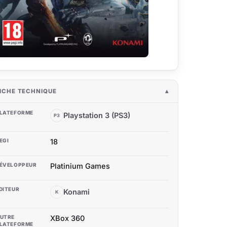
ICHE TECHNIQUE
LATEFORME
Playstation 3 (PS3)
P3
EGI
18
ÉVELOPPEUR
Platinium Games
DITEUR
Konami
K
UTRE
XBox 360
LATEFORME