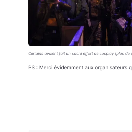
Certains avaient fait un sacré effort de cosplay (plus de 
PS : Merci évidemment aux organisateurs q