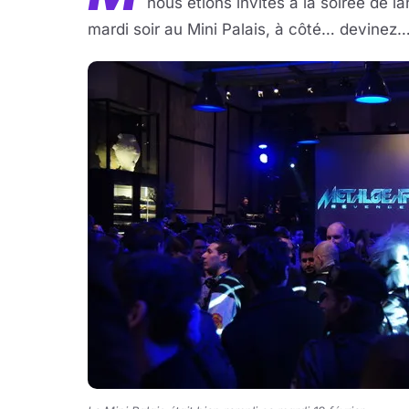
nous étions invités à la soirée de
mardi soir au Mini Palais, à côté… devinez…