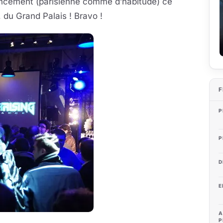
 lancement (parisienne comme d’habitude) ce
 du Grand Palais ! Bravo !
F
P
P
D
E
A
P