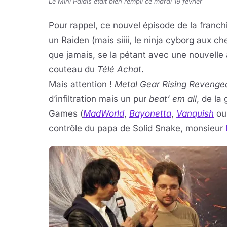
Le Mini Palais était bien rempli ce mardi 19 février
Pour rappel, ce nouvel épisode de la franc
un Raiden (mais siiii, le ninja cyborg aux c
que jamais, se la pétant avec une nouvelle 
couteau du
Télé Achat
.
Mais attention !
Metal Gear Rising Reveng
d’infiltration mais un pur
beat’ em all
, de la
Games (
MadWorld
,
Bayonetta
,
Vanquish
ou
contrôle du papa de Solid Snake, monsieur