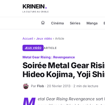
KRINEIN
LA CULTURE AU CRIBLE
Cinéma
Séries
Manga
Accueil
›
Jeux vidéo
›
Article
JEUX VIDÉO
ARTICLE
Metal Gear Rising : Revengeance
Soirée Metal Gear Ri
Hideo Kojima, Yoji S
Par
Flob
· 20 février 2013 · 2 min de lecture
F
M
etal Gear Rising Revengeance
sort 