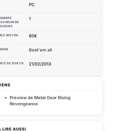
PC
OMBRE
1
AXIMUM DE
OUEURS
RIX MOYEN
60€
ENRE
Beat'em all
ATE DE SORTIE
21/02/2013
LIENS
Preview de Metal Gear Rising
Revengeance
À LIRE AUSSI