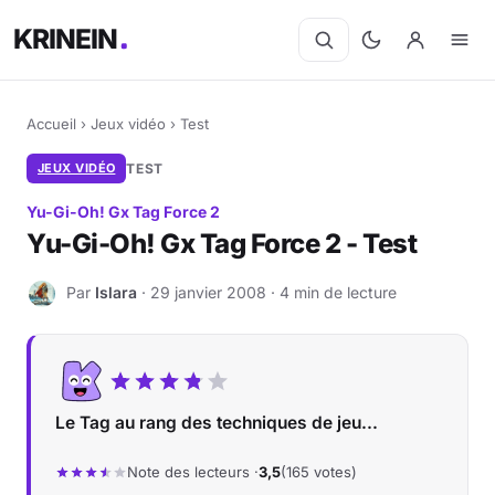
KRINEIN
Accueil
›
Jeux vidéo
›
Test
JEUX VIDÉO
TEST
Yu-Gi-Oh! Gx Tag Force 2
Yu-Gi-Oh! Gx Tag Force 2 - Test
Par
Islara
· 29 janvier 2008 · 4 min de lecture
I
Le Tag au rang des techniques de jeu...
Note des lecteurs ·
3,5
(165 votes)