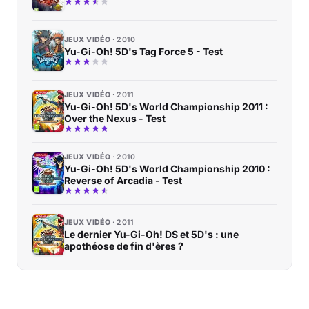
JEUX VIDÉO
2010
Yu-Gi-Oh! 5D's Tag Force 5 - Test
JEUX VIDÉO
2011
Yu-Gi-Oh! 5D's World Championship 2011 :
Over the Nexus - Test
JEUX VIDÉO
2010
Yu-Gi-Oh! 5D's World Championship 2010 :
Reverse of Arcadia - Test
JEUX VIDÉO
2011
Le dernier Yu-Gi-Oh! DS et 5D's : une
apothéose de fin d'ères ?