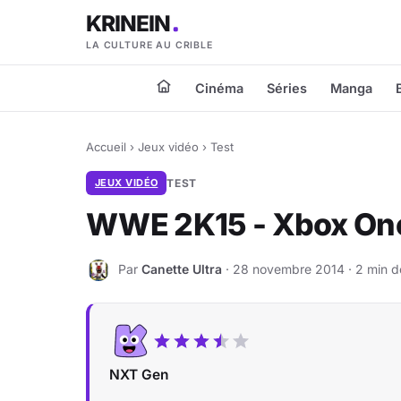
KRINEIN
LA CULTURE AU CRIBLE
Cinéma
Séries
Manga
Accueil
›
Jeux vidéo
›
Test
JEUX VIDÉO
TEST
WWE 2K15 - Xbox On
Par
Canette Ultra
· 28 novembre 2014 · 2 min de
C
NXT Gen