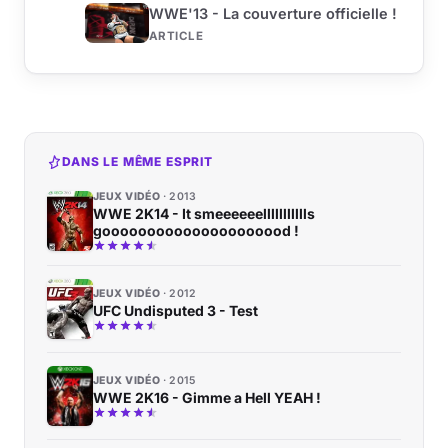
WWE'13 - La couverture officielle !
ARTICLE
DANS LE MÊME ESPRIT
JEUX VIDÉO
2013
WWE 2K14 - It smeeeeeellllllllllls
gooooooooooooooooooood !
JEUX VIDÉO
2012
UFC Undisputed 3 - Test
JEUX VIDÉO
2015
WWE 2K16 - Gimme a Hell YEAH !