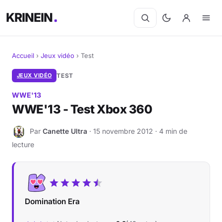
KRINEIN
Accueil
›
Jeux vidéo
›
Test
Cinéma
JEUX VIDÉO
TEST
WWE'13
Séries
WWE'13 - Test Xbox 360
Manga
Par
Canette Ultra
· 15 novembre 2012 · 4 min de
C
lecture
BD
Livres
Jeux vidéo
Domination Era
Jeux de société