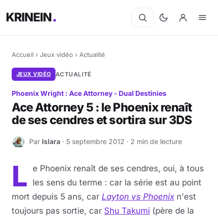
KRINEIN
Accueil
›
Jeux vidéo
›
Actualité
JEUX VIDÉO
ACTUALITÉ
Phoenix Wright : Ace Attorney - Dual Destinies
Ace Attorney 5 : le Phoenix renaît
de ses cendres et sortira sur 3DS
Par
Islara
· 5 septembre 2012 · 2 min de lecture
I
L
e Phoenix renaît de ses cendres, oui, à tous
les sens du terme : car la série est au point
mort depuis 5 ans, car
Layton vs Phoenix
n'est
toujours pas sortie, car
Shu Takumi
(père de la