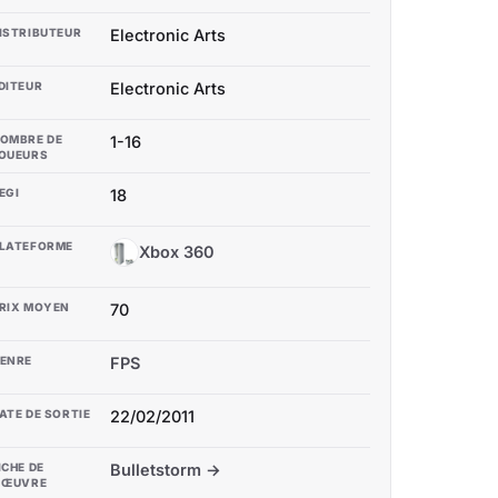
ISTRIBUTEUR
Electronic Arts
DITEUR
Electronic Arts
OMBRE DE
1-16
OUEURS
EGI
18
LATEFORME
Xbox 360
X3
RIX MOYEN
70
ENRE
FPS
ATE DE SORTIE
22/02/2011
ICHE DE
Bulletstorm →
'ŒUVRE