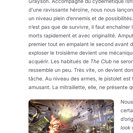
Grayson. Accompagné du cybernétique Ishi
d'une ravissante héroïne, nous nous lanço
un niveau plein d’ennemis et de possibilités
n’est pas que de survivre, il faut enchaîner 
morts rapidement et avec originalité. Amput
premier tout en empalant le second avant d
exploser le troisième devient une mécaniqu
acquérir. Les habitués de
The Club
ne seron
ressemble un peu. Très vite, on devient don
tâche. Au niveau des armes, le pistolet est 
amusant. La mitraillette, elle, ne présente q
Nous
cert
d’ori
look
d