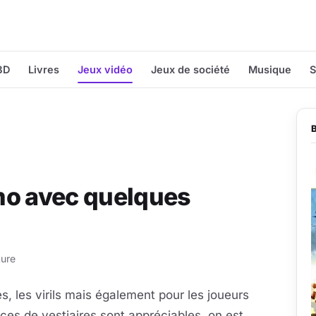
BD
Livres
Jeux vidéo
Jeux de société
Musique
S
mo avec quelques
ture
, les virils mais également pour les joueurs
nces de vestiaires sont appréciables, on est