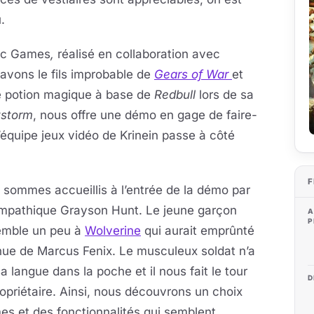
.
pic Games
,
réalisé en collaboration avec
avons le fils improbable de
Gears of War
et
e potion magique à base de
Redbull
lors de sa
tstorm
, nous offre une démo en gage de faire-
 l’équipe jeux vidéo de Krinein passe à côté
F
sommes accueillis à l’entrée de la démo par
ympathique Grayson Hunt. Le jeune garçon
A
P
emble un peu à
Wolverine
qui aurait emprûnté
nue de Marcus Fenix. Le musculeux soldat n’a
a langue dans la poche et il nous fait le tour
D
opriétaire. Ainsi, nous découvrons un choix
es et des fonctionnalités qui semblent