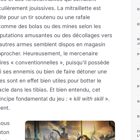
culièrement jouissives. La mitraillette est
D
ite pour un tir soutenu ou une rafale
E
 comme des bolas ou des mines selon les
mputations amusantes ou des décollages vers
N
D’autres armes semblent dispos en magasin
J
pprocher. Heureusement, le mercenaire
P
res « conventionnelles », puisqu'il possède
P
lui ses ennemis ou bien de faire détoner une
es sont en effet bien utiles pour botter le
P
cle dans les tibias. Et bien entendu, cet
incipe fondamental du jeu : «
kill with skill
».
G
ent.
D
nous
nton
F
L