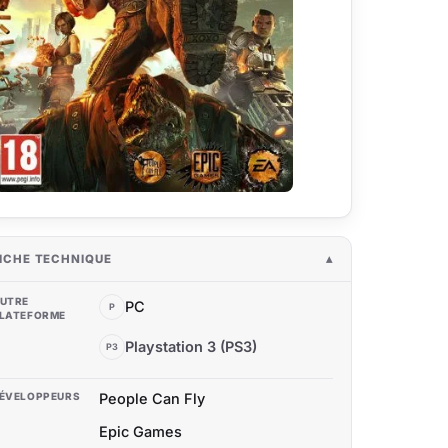
ICHE TECHNIQUE
UTRE
PC
P
LATEFORME
Playstation 3 (PS3)
P3
ÉVELOPPEURS
People Can Fly
Epic Games