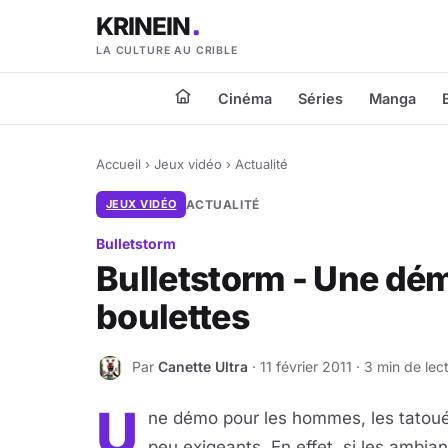
KRINEIN
LA CULTURE AU CRIBLE
Cinéma
Séries
Manga
Accueil
›
Jeux vidéo
›
Actualité
JEUX VIDÉO
ACTUALITÉ
Bulletstorm
Bulletstorm - Une dé
boulettes
Par
Canette Ultra
· 11 février 2011 · 3 min de lec
C
U
ne démo pour les hommes, les tatoués
peu exigeants. En effet, si les ambia