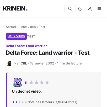
KRINEIN
Accueil
›
Jeux vidéo
›
Test
JEUX VIDÉO
TEST
Delta Force: Land warrior
Delta Force: Land warrior - Test
Par
CBL
· 18 janvier 2002 · 1 min de lecture
C
Un déchet vidéo.
Note des lecteurs ·
1,9
(434 votes)