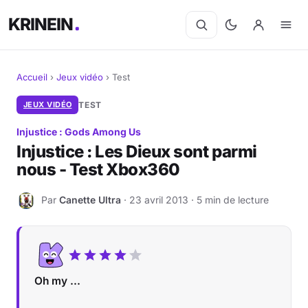
KRINEIN
Accueil
›
Jeux vidéo
›
Test
Cinéma
JEUX VIDÉO
TEST
Injustice : Gods Among Us
Séries
Injustice : Les Dieux sont parmi
nous - Test Xbox360
Manga
Par
Canette Ultra
· 23 avril 2013 · 5 min de lecture
BD
C
Livres
Jeux vidéo
Oh my ...
Jeux de société