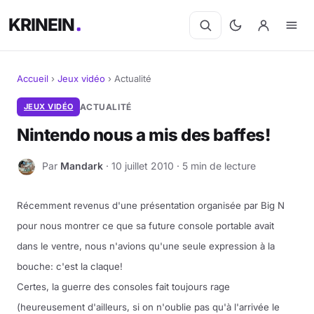
KRINEIN
Accueil
›
Jeux vidéo
›
Actualité
Cinéma
JEUX VIDÉO
ACTUALITÉ
Nintendo nous a mis des baffes!
Séries
Par
Mandark
· 10 juillet 2010 · 5 min de lecture
M
Manga
BD
Récemment revenus d'une présentation organisée par Big N
pour nous montrer ce que sa future console portable avait
Livres
dans le ventre, nous n'avions qu'une seule expression à la
bouche: c'est la claque!
Jeux vidéo
Certes, la guerre des consoles fait toujours rage
(heureusement d'ailleurs, si on n'oublie pas qu'à l'arrivée le
Jeux de société