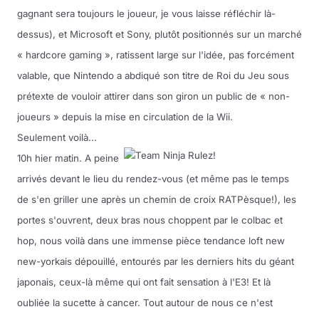
gagnant sera toujours le joueur, je vous laisse réfléchir là-
Musique
dessus), et Microsoft et Sony, plutôt positionnés sur un marché
« hardcore gaming », ratissent large sur l'idée, pas forcément
Sortir
valable, que Nintendo a abdiqué son titre de Roi du Jeu sous
prétexte de vouloir attirer dans son giron un public de « non-
Sciences & Tech
joueurs » depuis la mise en circulation de la Wii.
Forum
Seulement voilà...
10h hier matin. A peine
arrivés devant le lieu du rendez-vous (et même pas le temps
de s'en griller une après un chemin de croix RATPèsque!), les
portes s'ouvrent, deux bras nous choppent par le colbac et
hop, nous voilà dans une immense pièce tendance loft new
new-yorkais dépouillé, entourés par les derniers hits du géant
japonais, ceux-là même qui ont fait sensation à l'E3! Et là
oubliée la sucette à cancer. Tout autour de nous ce n'est