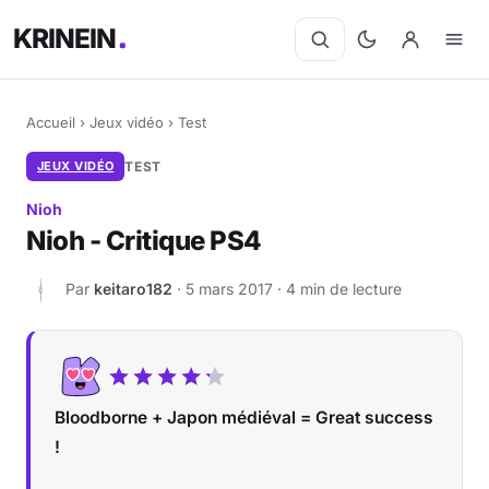
KRINEIN
Accueil
›
Jeux vidéo
›
Test
JEUX VIDÉO
TEST
Nioh
Nioh - Critique PS4
Par
keitaro182
· 5 mars 2017 · 4 min de lecture
K
Bloodborne + Japon médiéval = Great success
!