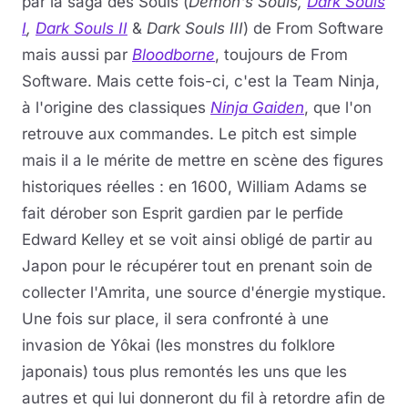
par la saga des Souls (
Demon's Souls,
Dark Souls
I
,
Dark Souls II
&
Dark Souls III
) de From Software
mais aussi par
Bloodborne
, toujours de From
Software. Mais cette fois-ci, c'est la Team Ninja,
à l'origine des classiques
Ninja Gaiden
, que l'on
retrouve aux commandes. Le pitch est simple
mais il a le mérite de mettre en scène des figures
historiques réelles : en 1600, William Adams se
fait dérober son Esprit gardien par le perfide
Edward Kelley et se voit ainsi obligé de partir au
Japon pour le récupérer tout en prenant soin de
collecter l'Amrita, une source d'énergie mystique.
Une fois sur place, il sera confronté à une
invasion de Yôkai (les monstres du folklore
japonais) tous plus remontés les uns que les
autres et qui lui donneront du fil à retordre afin de