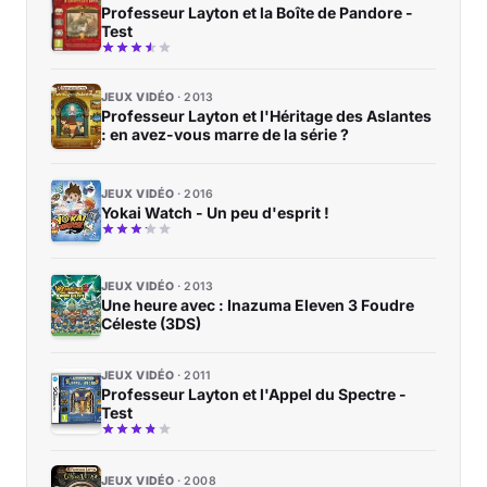
Professeur Layton et la Boîte de Pandore -
Test
JEUX VIDÉO
2013
Professeur Layton et l'Héritage des Aslantes
: en avez-vous marre de la série ?
JEUX VIDÉO
2016
Yokai Watch - Un peu d'esprit !
JEUX VIDÉO
2013
Une heure avec : Inazuma Eleven 3 Foudre
Céleste (3DS)
JEUX VIDÉO
2011
Professeur Layton et l'Appel du Spectre -
Test
JEUX VIDÉO
2008