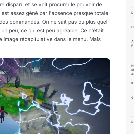
e disparu et se voit procurer le pouvoir de
n est assez gêné par l'absence presque totale
D
f des commandes. On ne sait pas ou plus quel
E
e un peu, ce qui est peu agréable. Ce n'était
e image récapitulative dans le menu. Mais
A
P
N
M
J
P
G
D