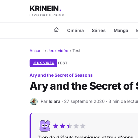
KRINEIN
LA CULTURE AU CRIBLE
Cinéma
Séries
Manga
Accueil
›
Jeux vidéo
›
Test
JEUX VIDÉO
TEST
Ary and the Secret of Seasons
Ary and the Secret of
Par
Islara
· 27 septembre 2020 · 3 min de lectu
I
Trop de défauts techniques et trop d'ennui