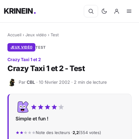
KRINEIN
Accueil
›
Jeux vidéo
›
Test
JEUX VIDÉO
TEST
Crazy Taxi 1 et 2
Crazy Taxi 1 et 2 - Test
Par
CBL
· 10 février 2002 · 2 min de lecture
C
Simple et fun !
Note des lecteurs ·
2,2
(554 votes)