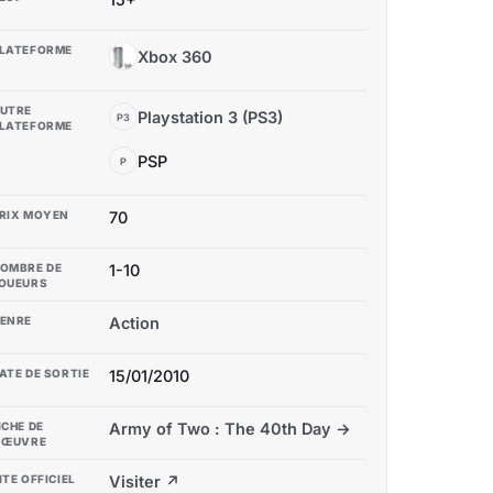
LATEFORME
Xbox 360
X3
UTRE
Playstation 3 (PS3)
P3
LATEFORME
PSP
P
RIX MOYEN
70
OMBRE DE
1-10
OUEURS
ENRE
Action
ATE DE SORTIE
15/01/2010
ICHE DE
Army of Two : The 40th Day →
'ŒUVRE
ITE OFFICIEL
Visiter ↗