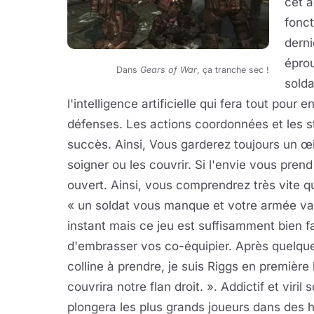
cet a
fonct
dern
éprou
Dans
Gears of War
, ça tranche sec !
solda
l'intelligence artificielle qui fera tout pour
défenses. Les actions coordonnées et les st
succès. Ainsi, Vous garderez toujours un œi
soigner ou les couvrir. Si l'envie vous pren
ouvert. Ainsi, vous comprendrez très vite qu
« un soldat vous manque et votre armée va 
instant mais ce jeu est suffisamment bien f
d'embrasser vos co-équipier. Après quelques 
colline à prendre, je suis Riggs en premièr
couvrira notre flan droit. ». Addictif et viril
plongera les plus grands joueurs dans des h