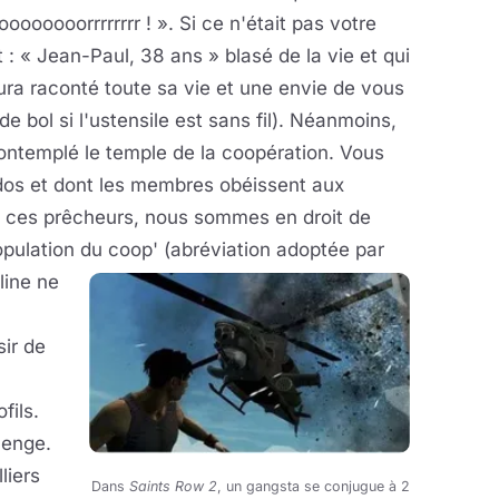
ooooorrrrrrrr ! ». Si ce n'était pas votre
t : « Jean-Paul, 38 ans » blasé de la vie et qui
 aura raconté toute sa vie et une envie de vous
 bol si l'ustensile est sans fil). Néanmoins,
ontemplé le temple de la coopération. Vous
 dos et dont les membres obéissent aux
 ces prêcheurs, nous sommes en droit de
 population du coop' (abréviation adoptée par
line ne
sir de
fils.
llenge.
liers
Dans
Saints Row 2
, un gangsta se conjugue à 2