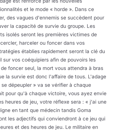
dage est renforcé par les nouvelles
ionnalités et le mode « horde ». Dans ce
ier, des vagues d'ennemis se succèdent pour
ver la capacité de survie du groupe. Les
ts isolés seront les premières victimes de
 encercler, harceler ou foncer dans vos
ratégies établies rapidement seront la clé du
l sur vos coéquipiers afin de pouvoirs les
d de foncer seul, la mort vous attendra à bras
e la survie est donc l'affaire de tous. L'adage
se dépeupler » va se vérifier à chaque
ait pour qu'à chaque victoire, vous ayez envie
heures de jeu, votre réflexe sera : « j'ai une
e ligne en tant que médecin tandis Goma
 sont les adjectifs qui conviendront à ce jeu qui
eures et des heures de jeu. Le militaire en