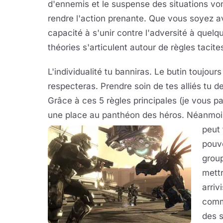
d'ennemis et le suspense des situations vo
rendre l'action prenante. Que vous soyez av
capacité à s'unir contre l'adversité à quel
théories s'articulent autour de règles tacites
L'individualité tu banniras. Le butin toujour
respecteras. Prendre soin de tes alliés tu d
Grâce à ces 5 règles principales (je vous p
une place au panthéon des héros. Néanmoins
peut 
pouve
group
mettr
arriv
comme
des s