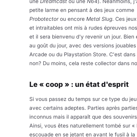
une
Dreamcast
ou une
N64
). Néanmoins, j'
petite larme en pensant à des jeux comme
Probotector
ou encore
Metal Slug
. Ces jeux
et intraitables ont mis à rudes épreuves nos
et il sera bienvenu d'y revenir un jour. Bien
au goût du jour, avec des versions jouables
Arcade ou du Playstation Store. C'est dans l
non? Du moins, cela reste collector dans n
Le « coop » : un état d'esprit
Si vous passez du temps sur ce type du jeu
avec certains adeptes. Parties après parti
inconnus mais il apparaît que des souveni
Ainsi, vous êtes naturellement tombé sur « 
escouade en se jetant en avant le fusil à l