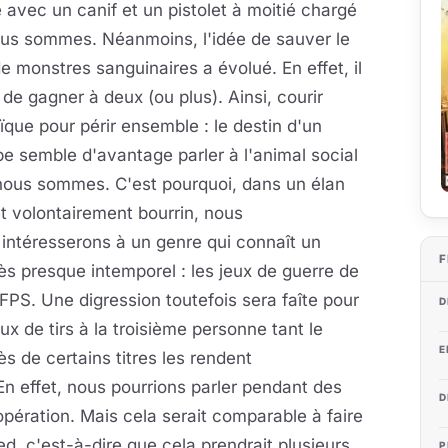
avec un canif et un pistolet à moitié chargé
 nous sommes. Néanmoins, l'idée de sauver le
 monstres sanguinaires a évolué. En effet, il
f de gagner à deux (ou plus). Ainsi, courir
ïque pour périr
ensemble : le destin d'un
e semble d'avantage parler à l'animal social
nous sommes. C'est pourquoi, dans un élan
 et volontairement bourrin, nous
intéresserons à un genre qui connaît un
F
s presque intemporel : les jeux de guerre de
FPS. Une digression toutefois sera faîte pour
D
eux de tirs à la troisième personne tant le
E
s de certains titres les rendent
n effet, nous pourrions parler pendant des
D
opération. Mais cela serait comparable à faire
ed, c'est-à-dire que cela prendrait plusieurs
P