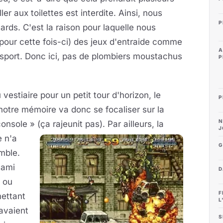
er aux toilettes est interdite. Ainsi, nous
P
ards. C'est la raison pour laquelle nous
pour cette fois-ci) des jeux d'entraide comme
A
sport. Donc ici, pas de plombiers moustachus
P
stiaire pour un petit tour d'horizon, le
P
notre mémoire va donc se focaliser sur la
N
onsole » (ça rajeunit pas).
Par ailleurs, la
J
e n'a
G
mble.
e ami
D
» ou
F
mettant
L
avaient
S