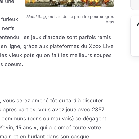
ai une
Metal Slug
, ou l'art de se prendre pour un gros
 furieux
bras
 nerfs
 entendu, les jeux d'arcade sont parfois remis
 en ligne, grâce aux plateformes du Xbox Live
es vieux pots qu'on fait les meilleurs soupes
os coeurs.
, vous serez amené tôt ou tard à discuter
es après parties, vous avez joué avec 2357
rs communs (bons ou mauvais) se dégagent.
Kevin, 15 ans », qui a plombé toute votre
a main et en hurlant dans son casque