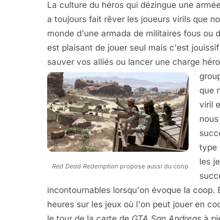
La culture du héros qui dézingue une armée 
a toujours fait rêver les joueurs virils que
monde d'une armada de militaires fous ou de
est plaisant de jouer seul mais c'est jouissi
sauver vos alliés ou lancer une charge héro
group
que 
viril
nous 
succè
type 
les j
Red Dead Redemption
propose aussi du coop
succè
incontournables lorsqu'on évoque la coop. E
heures sur les jeux où l'on peut jouer en co
le tour de la carte de
GTA San Andreas
à pi