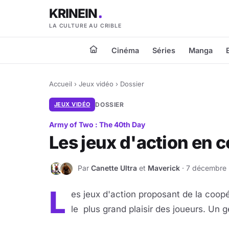
KRINEIN
LA CULTURE AU CRIBLE
Cinéma
Séries
Manga
Accueil
›
Jeux vidéo
›
Dossier
JEUX VIDÉO
DOSSIER
Army of Two : The 40th Day
Les jeux d'action en 
Par
Canette Ultra
et
Maverick
· 7 décembre 2
C
M
L
es jeux d'action proposant de la coopér
le plus grand plaisir des joueurs. Un 