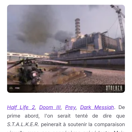
Half Life 2
,
Doom III
,
Prey
,
Dark Messiah
. De
prime abord, l'on serait tenté de dire que
S.T.A.L.K.E.R.
peinerait à soutenir la comparaison