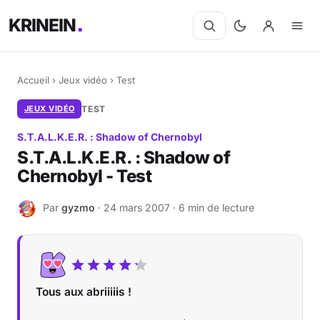
KRINEIN
Accueil
›
Jeux vidéo
›
Test
JEUX VIDÉO
TEST
S.T.A.L.K.E.R. : Shadow of Chernobyl
S.T.A.L.K.E.R. : Shadow of
Chernobyl - Test
Par
gyzmo
· 24 mars 2007 · 6 min de lecture
G
Tous aux abriiiiis !